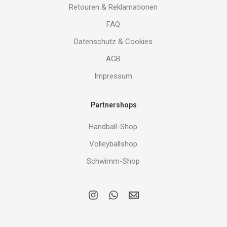
Retouren & Reklamationen
FAQ
Datenschutz & Cookies
AGB
Impressum
Partnershops
Handball-Shop
Volleyballshop
Schwimm-Shop
i
w
E
n
h
M
s
a
A
t
t
I
a
s
L