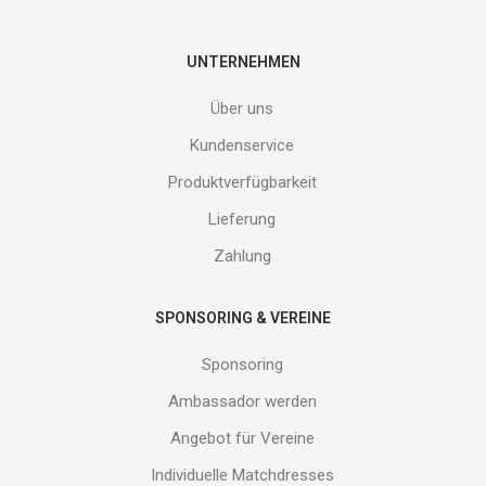
Gib
deine
E-
UNTERNEHMEN
Mail
Adresse
Über uns
ein
und
Kundenservice
erhalte
Produktverfügbarkeit
Gutes
von
Lieferung
uns!
Zahlung
SPONSORING & VEREINE
Sponsoring
Ambassador werden
Angebot für Vereine
Individuelle Matchdresses