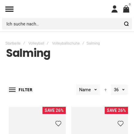
0
Mein
Konto
Ich
suche
Startseite
Volleyball
Volleyballschuhe
Salming
nach...
Salming
FILTER
Name
36
SAVE 26%
SAVE 26%