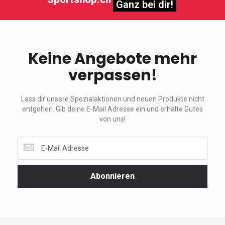
Ganz bei dir!
Keine Angebote mehr
verpassen!
Lass dir unsere Spezialaktionen und neuen Produkte nicht
entgehen. Gib deine E-Mail Adresse ein und erhalte Gutes
von uns!
Lass
dir
unsere
Spezialaktionen
Abonnieren
und
neuen
Produkte
nicht
entgehen.