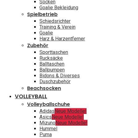
Socken
Goalie Bekleidung
Spielbetrieb
Schiedsrichter
Training & Verein
Goalie
Harz & Harzentferner
Zubehör
Sporttaschen
Rucksäcke
Balltaschen
Ballpumpen
Bidons & Diverses
Duschzubehör
Beachsocken
VOLLEYBALL
Volleyballschuhe
Adidas
Neue Modelle!
Asics
Neue Modelle!
Mizuno
Neue Modelle!
Hummel
Puma