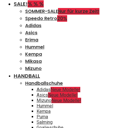
SALE!
% % %
SOMMER-SALE
Nur für kurze Zeit!
Speedo Retro
20%
Adidas
Asics
Erima
Hummel
Kempa
Mikasa
Mizuno
HANDBALL
Handballschuhe
Adidas
Neue Modelle!
Asics
Neue Modelle!
Mizuno
Neue Modelle!
Hummel
Kempa
Puma
Salming
Goalieschuhe