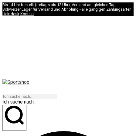
Bis 14 Uhr bestellt (freitags bis 12 Uhr), Versand am gleichen Tag!
Schweizer Lager für Versand und Abholung - alle gängigen Zahlungsarten
Helpdesk
Kontakt
NAVIGATION
Ich suche nach...
los geht's!