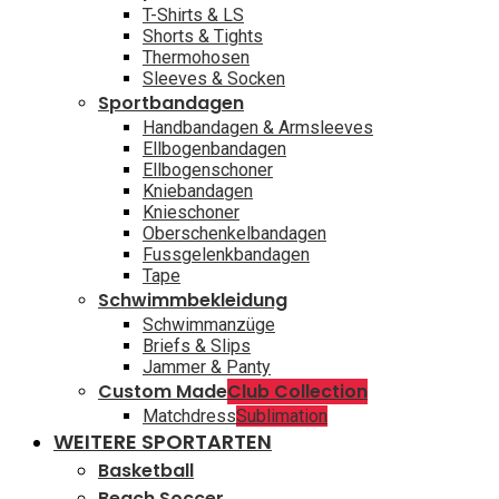
T-Shirts & LS
Shorts & Tights
Thermohosen
Sleeves & Socken
Sportbandagen
Handbandagen & Armsleeves
Ellbogenbandagen
Ellbogenschoner
Kniebandagen
Knieschoner
Oberschenkelbandagen
Fussgelenkbandagen
Tape
Schwimmbekleidung
Schwimmanzüge
Briefs & Slips
Jammer & Panty
Custom Made
Club Collection
Matchdress
Sublimation
WEITERE SPORTARTEN
Basketball
Beach Soccer