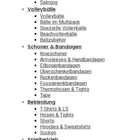
Salming
Volleybälle
Volleybälle
Bälle im Multipack
Spezielle Volleybälle
Beachvolleybälle
Ballzubehör
Schoner & Bandagen
Knieschoner
Armsleeves & Handbandagen
Ellbogenbandagen
Oberschenkelbandagen
Rückenbandagen
Fussgelenkbandagen
Thermohosen & Tights
Tape
Bekleidung
T-Shirts & LS
Hosen & Tights
Shorts
Hoodies & Sweatshirts
Socken
Spielbetrieb