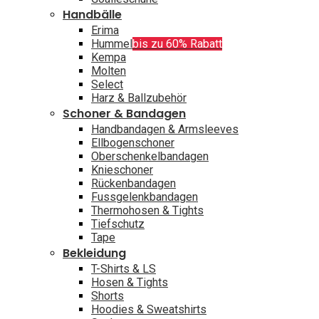
Handbälle
Erima
Hummel
bis zu 60% Rabatt
Kempa
Molten
Select
Harz & Ballzubehör
Schoner & Bandagen
Handbandagen & Armsleeves
Ellbogenschoner
Oberschenkelbandagen
Knieschoner
Rückenbandagen
Fussgelenkbandagen
Thermohosen & Tights
Tiefschutz
Tape
Bekleidung
T-Shirts & LS
Hosen & Tights
Shorts
Hoodies & Sweatshirts