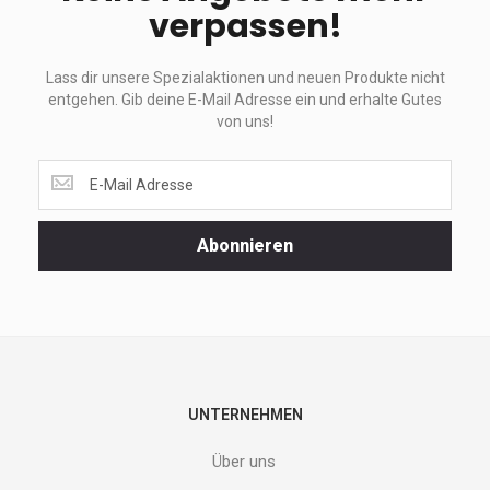
verpassen!
Lass dir unsere Spezialaktionen und neuen Produkte nicht
entgehen. Gib deine E-Mail Adresse ein und erhalte Gutes
von uns!
Lass
dir
unsere
Spezialaktionen
Abonnieren
und
neuen
Produkte
nicht
entgehen.
Gib
deine
E-
UNTERNEHMEN
Mail
Adresse
Über uns
ein