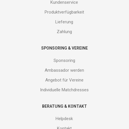
und
Kundenservice
erhalte
Produktverfügbarkeit
Gutes
von
Lieferung
uns!
Zahlung
SPONSORING & VEREINE
Sponsoring
Ambassador werden
Angebot für Vereine
Individuelle Matchdresses
BERATUNG & KONTAKT
Helpdesk
Kontakt