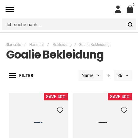
0
Mein
Konto
Ich
suche
Startseite
Handball
Bekleidung
Goalie Bekleidung
nach...
Goalie Bekleidung
FILTER
Name
36
SAVE 40%
SAVE 40%