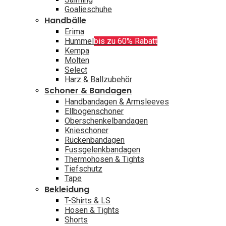
Goalieschuhe
Handbälle
Erima
Hummel
bis zu 60% Rabatt
Kempa
Molten
Select
Harz & Ballzubehör
Schoner & Bandagen
Handbandagen & Armsleeves
Ellbogenschoner
Oberschenkelbandagen
Knieschoner
Rückenbandagen
Fussgelenkbandagen
Thermohosen & Tights
Tiefschutz
Tape
Bekleidung
T-Shirts & LS
Hosen & Tights
Shorts