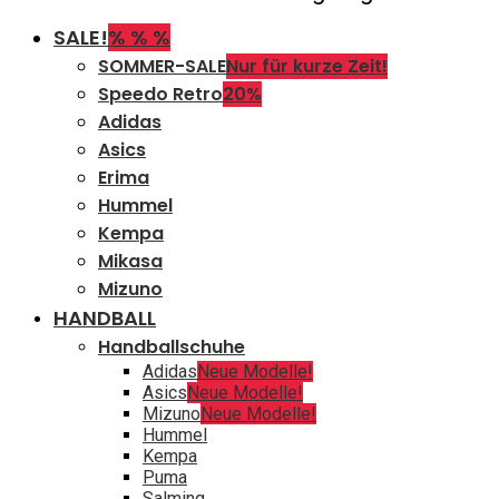
SALE!
% % %
SOMMER-SALE
Nur für kurze Zeit!
Speedo Retro
20%
Adidas
Asics
Erima
Hummel
Kempa
Mikasa
Mizuno
HANDBALL
Handballschuhe
Adidas
Neue Modelle!
Asics
Neue Modelle!
Mizuno
Neue Modelle!
Hummel
Kempa
Puma
Salming