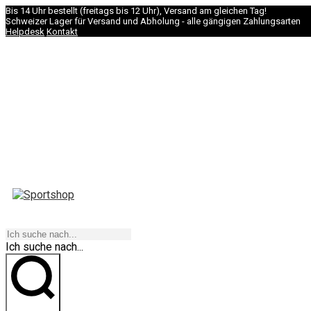
Bis 14 Uhr bestellt (freitags bis 12 Uhr), Versand am gleichen Tag!
Schweizer Lager für Versand und Abholung - alle gängigen Zahlungsarten
Helpdesk
Kontakt
NAVIGATION
Ich suche nach...
los geht's!