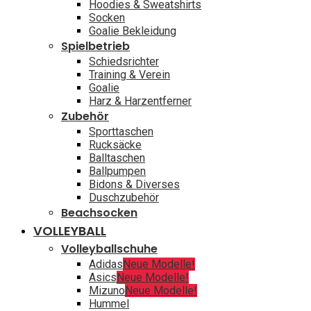
Hoodies & Sweatshirts
Socken
Goalie Bekleidung
Spielbetrieb
Schiedsrichter
Training & Verein
Goalie
Harz & Harzentferner
Zubehör
Sporttaschen
Rucksäcke
Balltaschen
Ballpumpen
Bidons & Diverses
Duschzubehör
Beachsocken
VOLLEYBALL
Volleyballschuhe
Adidas
Neue Modelle!
Asics
Neue Modelle!
Mizuno
Neue Modelle!
Hummel