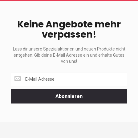
Keine Angebote mehr
verpassen!
Lass dir unsere Spezialaktionen und neuen Produkte nicht
entgehen. Gib deine E-Mail Adresse ein und erhalte Gutes
von uns!
Lass
dir
unsere
Spezialaktionen
Abonnieren
und
neuen
Produkte
nicht
entgehen.
Gib
deine