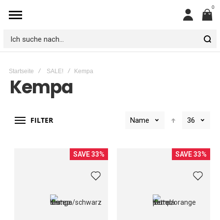
0
Mein
Konto
Ich
suche
Startseite
SALE!
Kempa
nach...
Kempa
FILTER
Name
36
SAVE 33%
SAVE 33%