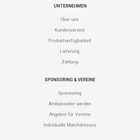
E-
UNTERNEHMEN
Mail
Adresse
Über uns
ein
und
Kundenservice
erhalte
Produktverfügbarkeit
Gutes
von
Lieferung
uns!
Zahlung
SPONSORING & VEREINE
Sponsoring
Ambassador werden
Angebot für Vereine
Individuelle Matchdresses