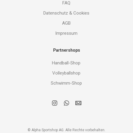
FAQ
Datenschutz & Cookies
AGB
Impressum
Partnershops
Handball-Shop
Volleyballshop
Schwimm-Shop
i
w
E
n
h
M
s
a
A
t
t
I
a
s
L
g
a
r
p
© Alpha Sportshop AG. Alle Rechte vorbehalten.