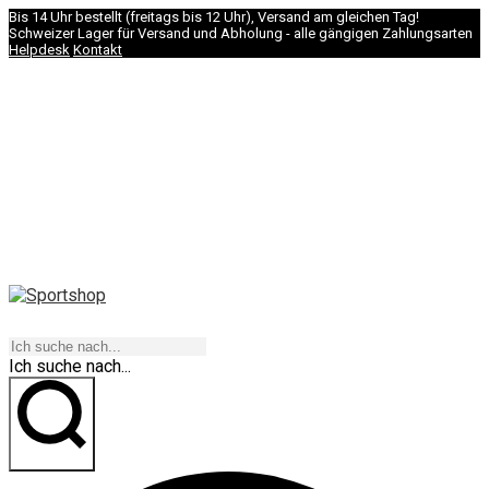
Bis 14 Uhr bestellt (freitags bis 12 Uhr), Versand am gleichen Tag!
Schweizer Lager für Versand und Abholung - alle gängigen Zahlungsarten
Helpdesk
Kontakt
NAVIGATION
Ich suche nach...
los geht's!