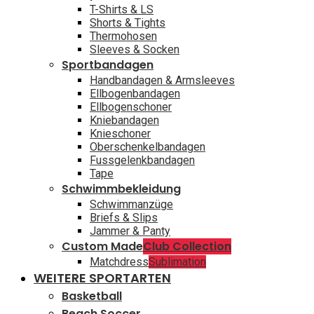
T-Shirts & LS
Shorts & Tights
Thermohosen
Sleeves & Socken
Sportbandagen
Handbandagen & Armsleeves
Ellbogenbandagen
Ellbogenschoner
Kniebandagen
Knieschoner
Oberschenkelbandagen
Fussgelenkbandagen
Tape
Schwimmbekleidung
Schwimmanzüge
Briefs & Slips
Jammer & Panty
Custom Made
Club Collection
Matchdress
Sublimation
WEITERE SPORTARTEN
Basketball
Beach Soccer