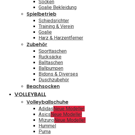
Socken
Goalie Bekleidung
Spielbetrieb
Schiedsrichter
Training & Verein
Goalie
Harz & Harzentferner
Zubehör
Sporttaschen
Rucksäcke
Balltaschen
Ballpumpen
Bidons & Diverses
Duschzubehör
Beachsocken
VOLLEYBALL
Volleyballschuhe
Adidas
Neue Modelle!
Asics
Neue Modelle!
Mizuno
Neue Modelle!
Hummel
Puma