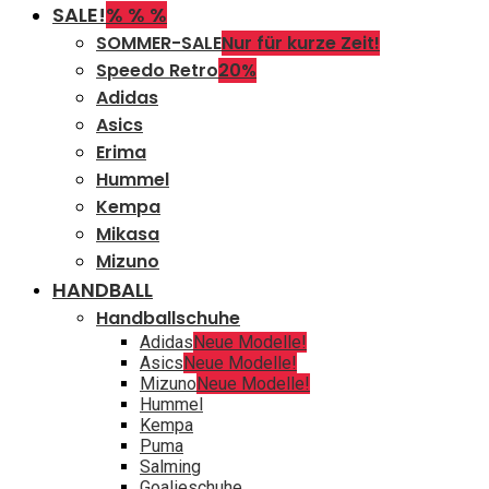
SALE!
% % %
SOMMER-SALE
Nur für kurze Zeit!
Speedo Retro
20%
Adidas
Asics
Erima
Hummel
Kempa
Mikasa
Mizuno
HANDBALL
Handballschuhe
Adidas
Neue Modelle!
Asics
Neue Modelle!
Mizuno
Neue Modelle!
Hummel
Kempa
Puma
Salming
Goalieschuhe