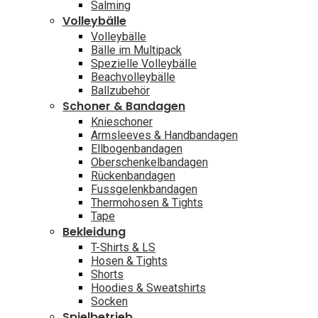
Salming
Volleybälle
Volleybälle
Bälle im Multipack
Spezielle Volleybälle
Beachvolleybälle
Ballzubehör
Schoner & Bandagen
Knieschoner
Armsleeves & Handbandagen
Ellbogenbandagen
Oberschenkelbandagen
Rückenbandagen
Fussgelenkbandagen
Thermohosen & Tights
Tape
Bekleidung
T-Shirts & LS
Hosen & Tights
Shorts
Hoodies & Sweatshirts
Socken
Spielbetrieb