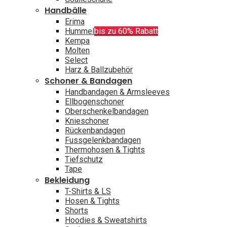
Handbälle
Erima
Hummel
bis zu 60% Rabatt
Kempa
Molten
Select
Harz & Ballzubehör
Schoner & Bandagen
Handbandagen & Armsleeves
Ellbogenschoner
Oberschenkelbandagen
Knieschoner
Rückenbandagen
Fussgelenkbandagen
Thermohosen & Tights
Tiefschutz
Tape
Bekleidung
T-Shirts & LS
Hosen & Tights
Shorts
Hoodies & Sweatshirts