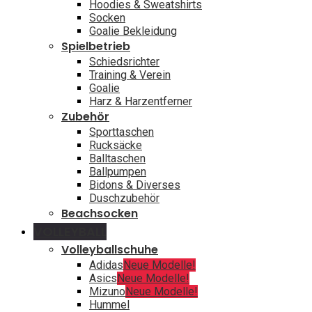
Hoodies & Sweatshirts
Socken
Goalie Bekleidung
Spielbetrieb
Schiedsrichter
Training & Verein
Goalie
Harz & Harzentferner
Zubehör
Sporttaschen
Rucksäcke
Balltaschen
Ballpumpen
Bidons & Diverses
Duschzubehör
Beachsocken
VOLLEYBALL
Volleyballschuhe
Adidas
Neue Modelle!
Asics
Neue Modelle!
Mizuno
Neue Modelle!
Hummel