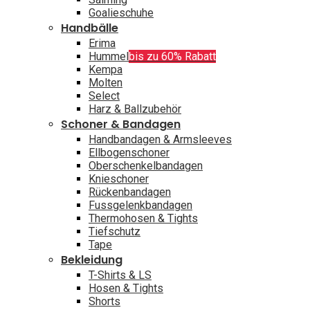
Goalieschuhe
Handbälle
Erima
Hummel
bis zu 60% Rabatt
Kempa
Molten
Select
Harz & Ballzubehör
Schoner & Bandagen
Handbandagen & Armsleeves
Ellbogenschoner
Oberschenkelbandagen
Knieschoner
Rückenbandagen
Fussgelenkbandagen
Thermohosen & Tights
Tiefschutz
Tape
Bekleidung
T-Shirts & LS
Hosen & Tights
Shorts