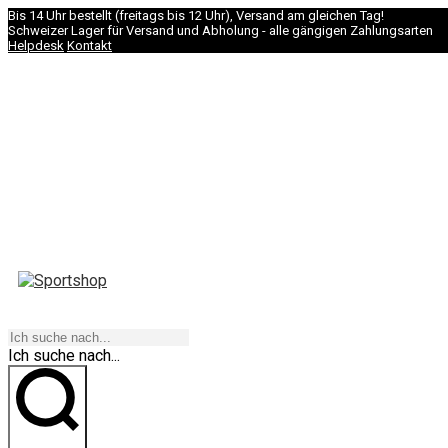
Bis 14 Uhr bestellt (freitags bis 12 Uhr), Versand am gleichen Tag!
Schweizer Lager für Versand und Abholung - alle gängigen Zahlungsarten
Helpdesk
Kontakt
NAVIGATION
Ich suche nach...
los geht's!