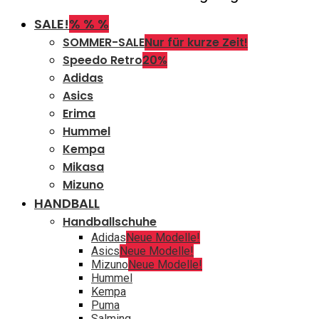
SALE!
% % %
SOMMER-SALE
Nur für kurze Zeit!
Speedo Retro
20%
Adidas
Asics
Erima
Hummel
Kempa
Mikasa
Mizuno
HANDBALL
Handballschuhe
Adidas
Neue Modelle!
Asics
Neue Modelle!
Mizuno
Neue Modelle!
Hummel
Kempa
Puma
Salming