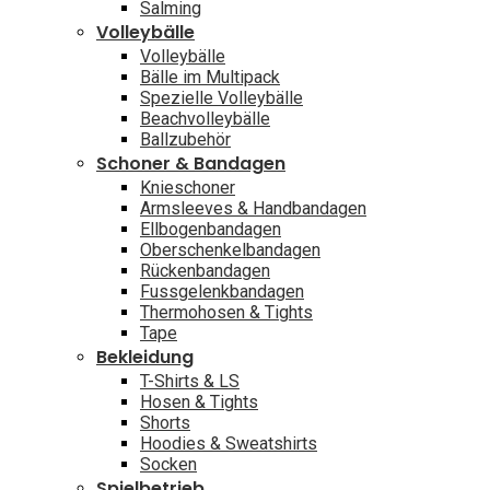
Salming
Volleybälle
Volleybälle
Bälle im Multipack
Spezielle Volleybälle
Beachvolleybälle
Ballzubehör
Schoner & Bandagen
Knieschoner
Armsleeves & Handbandagen
Ellbogenbandagen
Oberschenkelbandagen
Rückenbandagen
Fussgelenkbandagen
Thermohosen & Tights
Tape
Bekleidung
T-Shirts & LS
Hosen & Tights
Shorts
Hoodies & Sweatshirts
Socken
Spielbetrieb