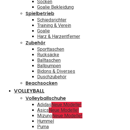
Socken
Goalie Bekleidung
Spielbetrieb
Schiedsrichter
Training & Verein
Goalie
Harz & Harzentferner
Zubehör
Sporttaschen
Rucksäcke
Balltaschen
Ballpumpen
Bidons & Diverses
Duschzubehör
Beachsocken
VOLLEYBALL
Volleyballschuhe
Adidas
Neue Modelle!
Asics
Neue Modelle!
Mizuno
Neue Modelle!
Hummel
Puma