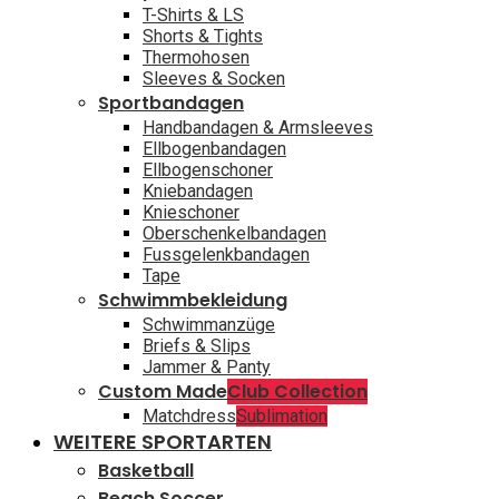
T-Shirts & LS
Shorts & Tights
Thermohosen
Sleeves & Socken
Sportbandagen
Handbandagen & Armsleeves
Ellbogenbandagen
Ellbogenschoner
Kniebandagen
Knieschoner
Oberschenkelbandagen
Fussgelenkbandagen
Tape
Schwimmbekleidung
Schwimmanzüge
Briefs & Slips
Jammer & Panty
Custom Made
Club Collection
Matchdress
Sublimation
WEITERE SPORTARTEN
Basketball
Beach Soccer