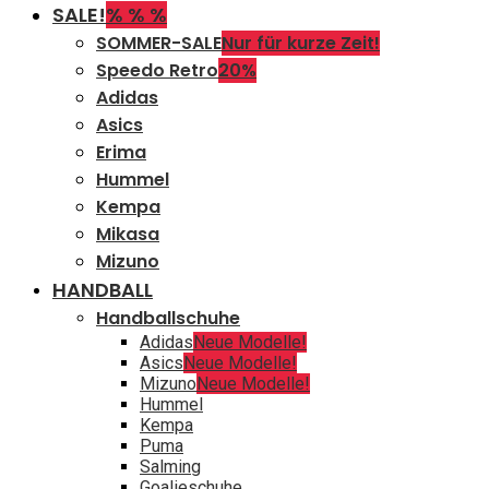
SALE!
% % %
SOMMER-SALE
Nur für kurze Zeit!
Speedo Retro
20%
Adidas
Asics
Erima
Hummel
Kempa
Mikasa
Mizuno
HANDBALL
Handballschuhe
Adidas
Neue Modelle!
Asics
Neue Modelle!
Mizuno
Neue Modelle!
Hummel
Kempa
Puma
Salming
Goalieschuhe