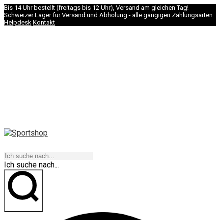
Bis 14 Uhr bestellt (freitags bis 12 Uhr), Versand am gleichen Tag!
Schweizer Lager für Versand und Abholung - alle gängigen Zahlungsarten
Helpdesk
Kontakt
NAVIGATION
Ich suche nach...
los geht's!