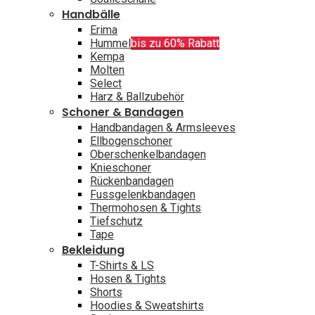
Handbälle
Erima
Hummel
bis zu 60% Rabatt
Kempa
Molten
Select
Harz & Ballzubehör
Schoner & Bandagen
Handbandagen & Armsleeves
Ellbogenschoner
Oberschenkelbandagen
Knieschoner
Rückenbandagen
Fussgelenkbandagen
Thermohosen & Tights
Tiefschutz
Tape
Bekleidung
T-Shirts & LS
Hosen & Tights
Shorts
Hoodies & Sweatshirts