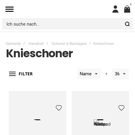
0
Mein
Konto
Ich
suche
Startseite
Handball
Schoner & Bandagen
Knieschoner
nach...
Knieschoner
FILTER
Name
36