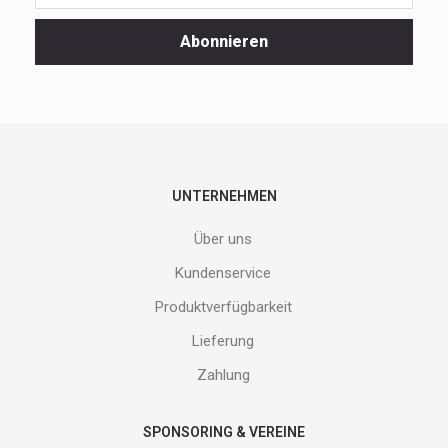
unsere
Spezialaktionen
Abonnieren
und
neuen
Produkte
nicht
entgehen.
Gib
deine
E-
UNTERNEHMEN
Mail
Adresse
Über uns
ein
und
Kundenservice
erhalte
Produktverfügbarkeit
Gutes
von
Lieferung
uns!
Zahlung
SPONSORING & VEREINE