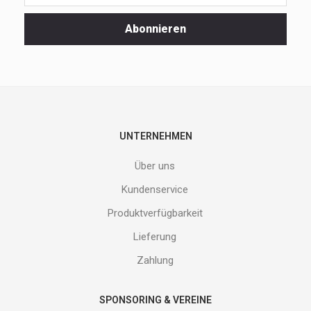
unsere
Spezialaktionen
Abonnieren
und
neuen
Produkte
nicht
entgehen.
Gib
deine
E-
UNTERNEHMEN
Mail
Adresse
Über uns
ein
und
Kundenservice
erhalte
Produktverfügbarkeit
Gutes
von
Lieferung
uns!
Zahlung
SPONSORING & VEREINE