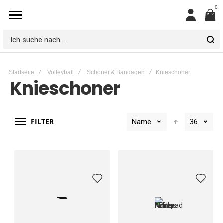
0
Mein
Konto
Ich
suche
Startseite
Volleyball
Schoner & Bandagen
Knieschoner
nach...
Knieschoner
FILTER
Name
36