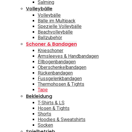
Salming
Volleybälle
Volleybälle
Bälle im Multipack
Spezielle Volleybälle
Beachvolleybälle
Ballzubehör
Schoner & Bandagen
Knieschoner
Armsleeves & Handbandagen
Ellbogenbandagen
Oberschenkelbandagen
Rückenbandagen
Fussgelenkbandagen
Thermohosen & Tights
Tape
Bekleidung
T-Shirts & LS
Hosen & Tights
Shorts
Hoodies & Sweatshirts
Socken
Spielbetrieb