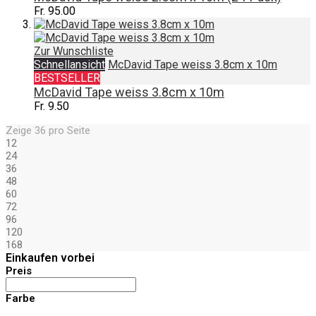
Fr. 95.00
Zur Wunschliste
Schnellansicht
McDavid Tape weiss 3.8cm x 10m
BESTSELLER
McDavid Tape weiss 3.8cm x 10m
Fr. 9.50
Zeige
36
pro Seite
12
24
36
48
60
72
96
120
168
Einkaufen vorbei
Preis
Farbe