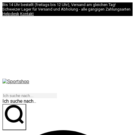
Bis 14 Uhr bestellt (freitags bis 12 Uhr), Versand am gleichen Tag!
Schweizer Lager für Versand und Abholung - alle gängigen Zahlungsarten
Helpdesk
Kontakt
NAVIGATION
Ich suche nach...
los geht's!