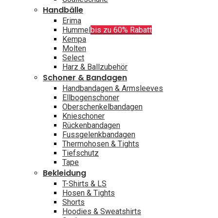
Handbälle
Erima
Hummel
bis zu 60% Rabatt
Kempa
Molten
Select
Harz & Ballzubehör
Schoner & Bandagen
Handbandagen & Armsleeves
Ellbogenschoner
Oberschenkelbandagen
Knieschoner
Rückenbandagen
Fussgelenkbandagen
Thermohosen & Tights
Tiefschutz
Tape
Bekleidung
T-Shirts & LS
Hosen & Tights
Shorts
Hoodies & Sweatshirts