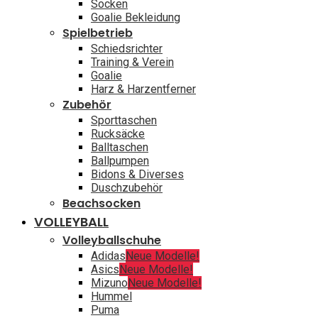
Socken
Goalie Bekleidung
Spielbetrieb
Schiedsrichter
Training & Verein
Goalie
Harz & Harzentferner
Zubehör
Sporttaschen
Rucksäcke
Balltaschen
Ballpumpen
Bidons & Diverses
Duschzubehör
Beachsocken
VOLLEYBALL
Volleyballschuhe
Adidas
Neue Modelle!
Asics
Neue Modelle!
Mizuno
Neue Modelle!
Hummel
Puma