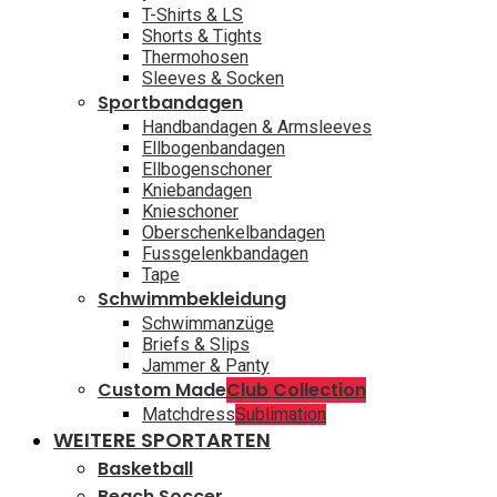
T-Shirts & LS
Shorts & Tights
Thermohosen
Sleeves & Socken
Sportbandagen
Handbandagen & Armsleeves
Ellbogenbandagen
Ellbogenschoner
Kniebandagen
Knieschoner
Oberschenkelbandagen
Fussgelenkbandagen
Tape
Schwimmbekleidung
Schwimmanzüge
Briefs & Slips
Jammer & Panty
Custom Made
Club Collection
Matchdress
Sublimation
WEITERE SPORTARTEN
Basketball
Beach Soccer