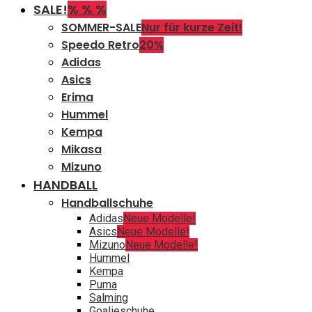
SALE!
% % %
SOMMER-SALE
Nur für kurze Zeit!
Speedo Retro
20%
Adidas
Asics
Erima
Hummel
Kempa
Mikasa
Mizuno
HANDBALL
Handballschuhe
Adidas
Neue Modelle!
Asics
Neue Modelle!
Mizuno
Neue Modelle!
Hummel
Kempa
Puma
Salming
Goalieschuhe