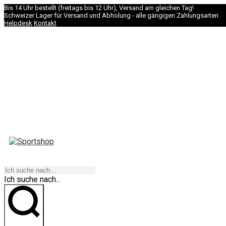
Bis 14 Uhr bestellt (freitags bis 12 Uhr), Versand am gleichen Tag!
Schweizer Lager für Versand und Abholung - alle gängigen Zahlungsarten
Helpdesk
Kontakt
NAVIGATION
Ich suche nach...
los geht's!