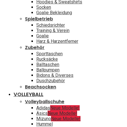
Hoodies & Sweatshirts
Socken
Goalie Bekleidung
Spielbetrieb
Schiedsrichter
Training & Verein
Goalie
Harz & Harzentferner
Zubehör
Sporttaschen
Rucksäcke
Balltaschen
Ballpumpen
Bidons & Diverses
Duschzubehör
Beachsocken
VOLLEYBALL
Volleyballschuhe
Adidas
Neue Modelle!
Asics
Neue Modelle!
Mizuno
Neue Modelle!
Hummel