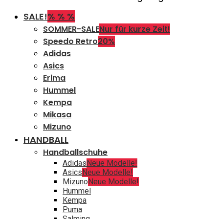
SALE!
% % %
SOMMER-SALE
Nur für kurze Zeit!
Speedo Retro
20%
Adidas
Asics
Erima
Hummel
Kempa
Mikasa
Mizuno
HANDBALL
Handballschuhe
Adidas
Neue Modelle!
Asics
Neue Modelle!
Mizuno
Neue Modelle!
Hummel
Kempa
Puma
Salming