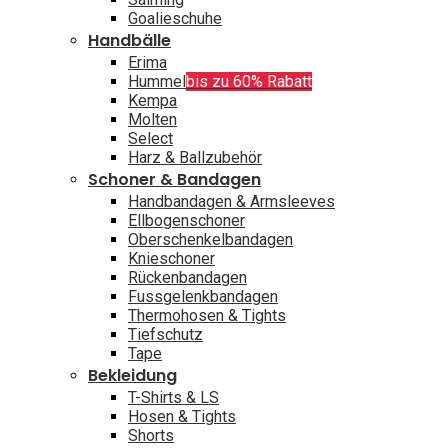
Goalieschuhe
Handbälle
Erima
Hummel
bis zu 60% Rabatt
Kempa
Molten
Select
Harz & Ballzubehör
Schoner & Bandagen
Handbandagen & Armsleeves
Ellbogenschoner
Oberschenkelbandagen
Knieschoner
Rückenbandagen
Fussgelenkbandagen
Thermohosen & Tights
Tiefschutz
Tape
Bekleidung
T-Shirts & LS
Hosen & Tights
Shorts