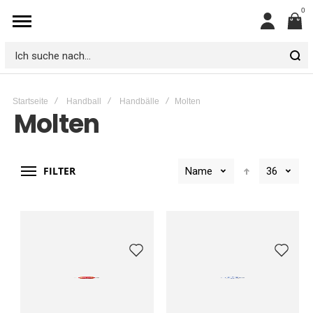
0
Mein
Konto
Ich
suche
Startseite
Handball
Handbälle
Molten
nach...
Molten
FILTER
Name
36