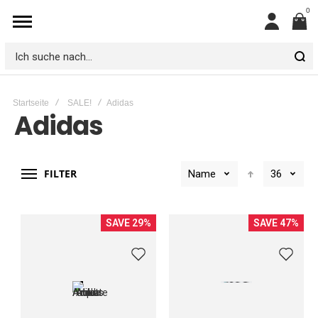
0
Mein
Konto
Ich
suche
Startseite
SALE!
Adidas
nach...
Adidas
FILTER
Name
36
SAVE 29%
SAVE 47%