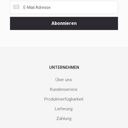
Lass
dir
unsere
Spezialaktionen
Abonnieren
und
neuen
Produkte
nicht
entgehen.
Gib
deine
E-
UNTERNEHMEN
Mail
Adresse
Über uns
ein
und
Kundenservice
erhalte
Produktverfügbarkeit
Gutes
von
Lieferung
uns!
Zahlung