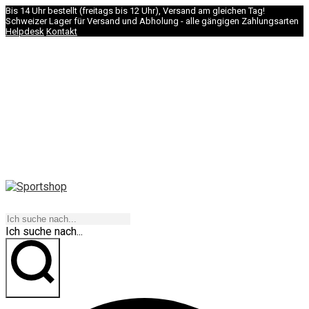
Bis 14 Uhr bestellt (freitags bis 12 Uhr), Versand am gleichen Tag!
Schweizer Lager für Versand und Abholung - alle gängigen Zahlungsarten
Helpdesk
Kontakt
NAVIGATION
Ich suche nach...
los geht's!