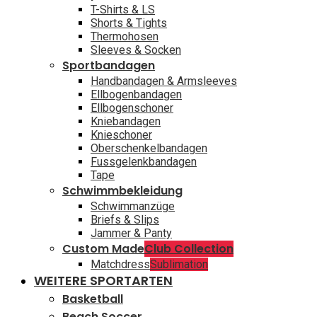
T-Shirts & LS
Shorts & Tights
Thermohosen
Sleeves & Socken
Sportbandagen
Handbandagen & Armsleeves
Ellbogenbandagen
Ellbogenschoner
Kniebandagen
Knieschoner
Oberschenkelbandagen
Fussgelenkbandagen
Tape
Schwimmbekleidung
Schwimmanzüge
Briefs & Slips
Jammer & Panty
Custom Made
Club Collection
Matchdress
Sublimation
WEITERE SPORTARTEN
Basketball
Beach Soccer