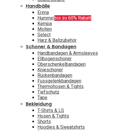
Handbälle
Erima
Hummel
bis zu 60% Rabatt
Kempa
Molten
Select
Harz & Ballzubehör
Schoner & Bandagen
Handbandagen & Armsleeves
Ellbogenschoner
Oberschenkelbandagen
Knieschoner
Rückenbandagen
Fussgelenkbandagen
Thermohosen & Tights
Tiefschutz
Tape
Bekleidung
T-Shirts & LS
Hosen & Tights
Shorts
Hoodies & Sweatshirts