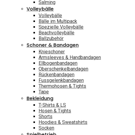
Salming
Volleybälle
Volleybälle
Bälle im Multipack
Spezielle Volleybälle
Beachvolleybälle
Ballzubehör
Schoner & Bandagen
Knieschoner
Armsleeves & Handbandagen
Ellbogenbandagen
Oberschenkelbandagen
Rückenbandagen
Fussgelenkbandagen
Thermohosen & Tights
Tape
Bekleidung
T-Shirts & LS
Hosen & Tights
Shorts
Hoodies & Sweatshirts
Socken
Spielbetrieb