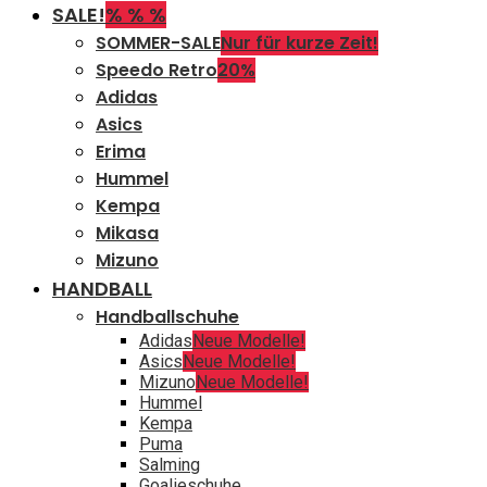
SALE!
% % %
SOMMER-SALE
Nur für kurze Zeit!
Speedo Retro
20%
Adidas
Asics
Erima
Hummel
Kempa
Mikasa
Mizuno
HANDBALL
Handballschuhe
Adidas
Neue Modelle!
Asics
Neue Modelle!
Mizuno
Neue Modelle!
Hummel
Kempa
Puma
Salming
Goalieschuhe