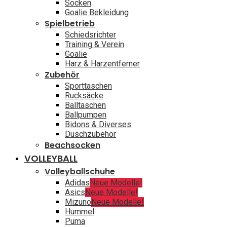
Socken
Goalie Bekleidung
Spielbetrieb
Schiedsrichter
Training & Verein
Goalie
Harz & Harzentferner
Zubehör
Sporttaschen
Rucksäcke
Balltaschen
Ballpumpen
Bidons & Diverses
Duschzubehör
Beachsocken
VOLLEYBALL
Volleyballschuhe
Adidas
Neue Modelle!
Asics
Neue Modelle!
Mizuno
Neue Modelle!
Hummel
Puma