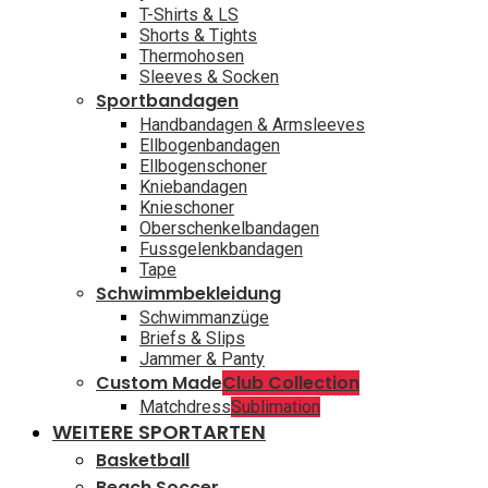
T-Shirts & LS
Shorts & Tights
Thermohosen
Sleeves & Socken
Sportbandagen
Handbandagen & Armsleeves
Ellbogenbandagen
Ellbogenschoner
Kniebandagen
Knieschoner
Oberschenkelbandagen
Fussgelenkbandagen
Tape
Schwimmbekleidung
Schwimmanzüge
Briefs & Slips
Jammer & Panty
Custom Made
Club Collection
Matchdress
Sublimation
WEITERE SPORTARTEN
Basketball
Beach Soccer