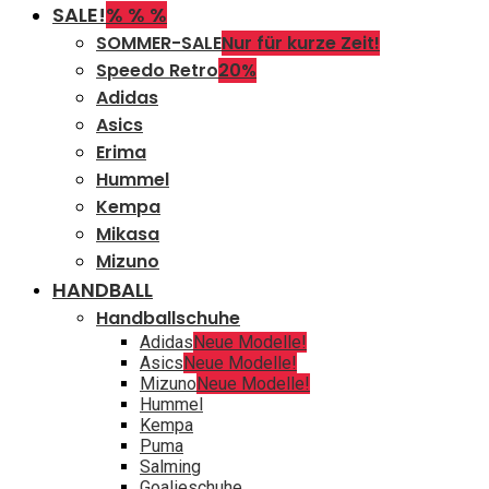
SALE!
% % %
SOMMER-SALE
Nur für kurze Zeit!
Speedo Retro
20%
Adidas
Asics
Erima
Hummel
Kempa
Mikasa
Mizuno
HANDBALL
Handballschuhe
Adidas
Neue Modelle!
Asics
Neue Modelle!
Mizuno
Neue Modelle!
Hummel
Kempa
Puma
Salming
Goalieschuhe