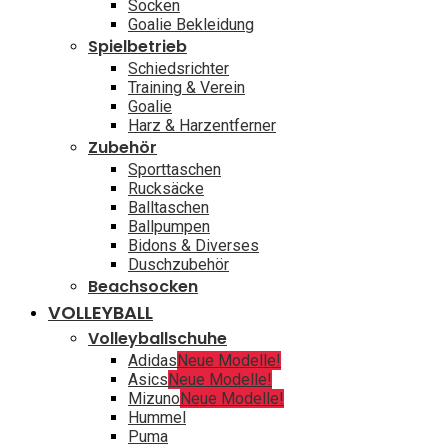
Socken
Goalie Bekleidung
Spielbetrieb
Schiedsrichter
Training & Verein
Goalie
Harz & Harzentferner
Zubehör
Sporttaschen
Rucksäcke
Balltaschen
Ballpumpen
Bidons & Diverses
Duschzubehör
Beachsocken
VOLLEYBALL
Volleyballschuhe
Adidas
Neue Modelle!
Asics
Neue Modelle!
Mizuno
Neue Modelle!
Hummel
Puma