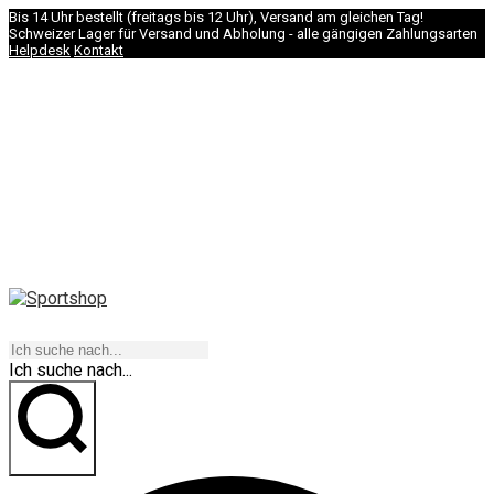
Bis 14 Uhr bestellt (freitags bis 12 Uhr), Versand am gleichen Tag!
Schweizer Lager für Versand und Abholung - alle gängigen Zahlungsarten
Helpdesk
Kontakt
NAVIGATION
Ich suche nach...
los geht's!