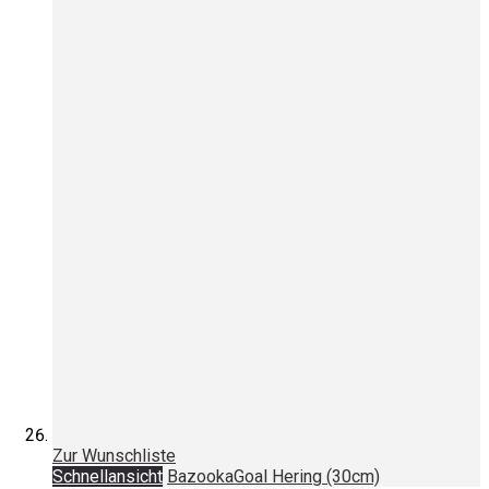
Zur Wunschliste
Schnellansicht
BazookaGoal Hering (30cm)