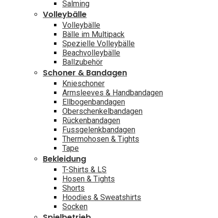
Salming
Volleybälle
Volleybälle
Bälle im Multipack
Spezielle Volleybälle
Beachvolleybälle
Ballzubehör
Schoner & Bandagen
Knieschoner
Armsleeves & Handbandagen
Ellbogenbandagen
Oberschenkelbandagen
Rückenbandagen
Fussgelenkbandagen
Thermohosen & Tights
Tape
Bekleidung
T-Shirts & LS
Hosen & Tights
Shorts
Hoodies & Sweatshirts
Socken
Spielbetrieb