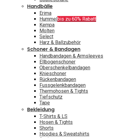
Handbälle
Erima
Hummel
bis zu 60% Rabatt
Kempa
Molten
Select
Harz & Ballzubehör
Schoner & Bandagen
Handbandagen & Armsleeves
Ellbogenschoner
Oberschenkelbandagen
Knieschoner
Rückenbandagen
Fussgelenkbandagen
Thermohosen & Tights
Tiefschutz
Tape
Bekleidung
T-Shirts & LS
Hosen & Tights
Shorts
Hoodies & Sweatshirts