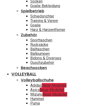
Socken
Goalie Bekleidung
Spielbetrieb
Schiedsrichter
Training & Verein
Goalie
Harz & Harzentferner
Zubehör
Sporttaschen
Rucksäcke
Balltaschen
Ballpumpen
Bidons & Diverses
Duschzubehör
Beachsocken
VOLLEYBALL
Volleyballschuhe
Adidas
Neue Modelle!
Asics
Neue Modelle!
Mizuno
Neue Modelle!
Hummel
Puma