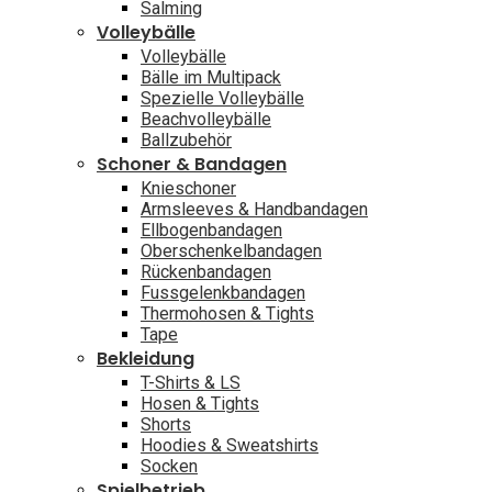
Salming
Volleybälle
Volleybälle
Bälle im Multipack
Spezielle Volleybälle
Beachvolleybälle
Ballzubehör
Schoner & Bandagen
Knieschoner
Armsleeves & Handbandagen
Ellbogenbandagen
Oberschenkelbandagen
Rückenbandagen
Fussgelenkbandagen
Thermohosen & Tights
Tape
Bekleidung
T-Shirts & LS
Hosen & Tights
Shorts
Hoodies & Sweatshirts
Socken
Spielbetrieb