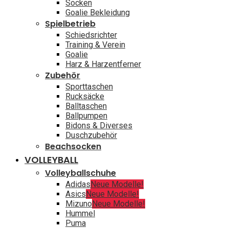
Socken
Goalie Bekleidung
Spielbetrieb
Schiedsrichter
Training & Verein
Goalie
Harz & Harzentferner
Zubehör
Sporttaschen
Rucksäcke
Balltaschen
Ballpumpen
Bidons & Diverses
Duschzubehör
Beachsocken
VOLLEYBALL
Volleyballschuhe
Adidas
Neue Modelle!
Asics
Neue Modelle!
Mizuno
Neue Modelle!
Hummel
Puma