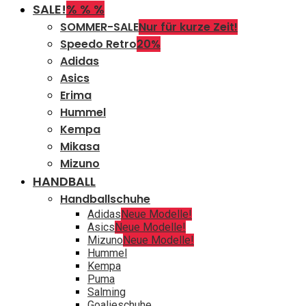
SALE!
% % %
SOMMER-SALE
Nur für kurze Zeit!
Speedo Retro
20%
Adidas
Asics
Erima
Hummel
Kempa
Mikasa
Mizuno
HANDBALL
Handballschuhe
Adidas
Neue Modelle!
Asics
Neue Modelle!
Mizuno
Neue Modelle!
Hummel
Kempa
Puma
Salming
Goalieschuhe