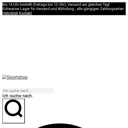
Bis 14 Uhr bestellt (freitags bis 12 Uhr), Versand am gleichen Tag!
Schweizer Lager für Versand und Abholung - alle gängigen Zahlungsarten
Helpdesk
Kontakt
NAVIGATION
Ich suche nach...
los geht's!