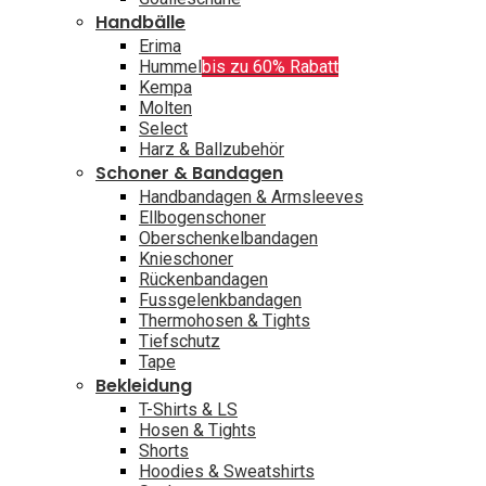
Handbälle
Erima
Hummel
bis zu 60% Rabatt
Kempa
Molten
Select
Harz & Ballzubehör
Schoner & Bandagen
Handbandagen & Armsleeves
Ellbogenschoner
Oberschenkelbandagen
Knieschoner
Rückenbandagen
Fussgelenkbandagen
Thermohosen & Tights
Tiefschutz
Tape
Bekleidung
T-Shirts & LS
Hosen & Tights
Shorts
Hoodies & Sweatshirts