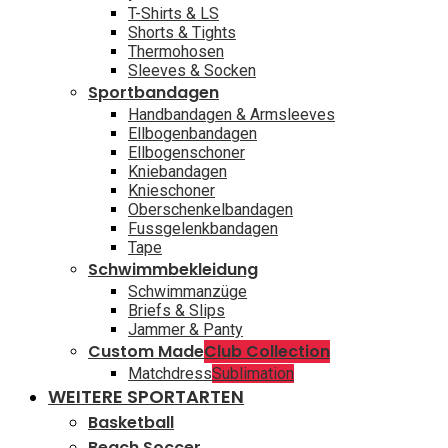
T-Shirts & LS
Shorts & Tights
Thermohosen
Sleeves & Socken
Sportbandagen
Handbandagen & Armsleeves
Ellbogenbandagen
Ellbogenschoner
Kniebandagen
Knieschoner
Oberschenkelbandagen
Fussgelenkbandagen
Tape
Schwimmbekleidung
Schwimmanzüge
Briefs & Slips
Jammer & Panty
Custom Made
Club Collection
Matchdress
Sublimation
WEITERE SPORTARTEN
Basketball
Beach Soccer