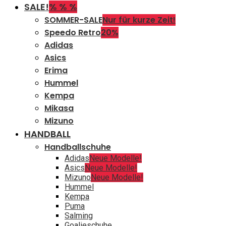
SALE!
% % %
SOMMER-SALE
Nur für kurze Zeit!
Speedo Retro
20%
Adidas
Asics
Erima
Hummel
Kempa
Mikasa
Mizuno
HANDBALL
Handballschuhe
Adidas
Neue Modelle!
Asics
Neue Modelle!
Mizuno
Neue Modelle!
Hummel
Kempa
Puma
Salming
Goalieschuhe