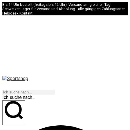
Bis 14 Uhr bestellt (freitags bis 12 Uhr), Versand am gleichen Tag!
Schweizer Lager für Versand und Abholung - alle gängigen Zahlungsarten
Helpdesk
Kontakt
NAVIGATION
Ich suche nach...
los geht's!