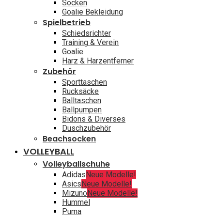
Socken
Goalie Bekleidung
Spielbetrieb
Schiedsrichter
Training & Verein
Goalie
Harz & Harzentferner
Zubehör
Sporttaschen
Rucksäcke
Balltaschen
Ballpumpen
Bidons & Diverses
Duschzubehör
Beachsocken
VOLLEYBALL
Volleyballschuhe
Adidas
Neue Modelle!
Asics
Neue Modelle!
Mizuno
Neue Modelle!
Hummel
Puma