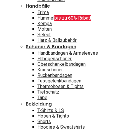
Handbälle
Erima
Hummel
bis zu 60% Rabatt
Kempa
Molten
Select
Harz & Ballzubehör
Schoner & Bandagen
Handbandagen & Armsleeves
Ellbogenschoner
Oberschenkelbandagen
Knieschoner
Rückenbandagen
Fussgelenkbandagen
Thermohosen & Tights
Tiefschutz
Tape
Bekleidung
T-Shirts & LS
Hosen & Tights
Shorts
Hoodies & Sweatshirts