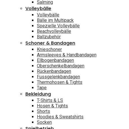
Salming
Volleybälle
Volleybälle
Bälle im Multipack
Spezielle Volleybälle
Beachvolleybälle
Ballzubehör
Schoner & Bandagen
Knieschoner
Armsleeves & Handbandagen
Ellbogenbandagen
Oberschenkelbandagen
Rückenbandagen
Fussgelenkbandagen
Thermohosen & Tights
Tape
Bekleidung
T-Shirts & LS
Hosen & Tights
Shorts
Hoodies & Sweatshirts
Socken
Spielbetrieb