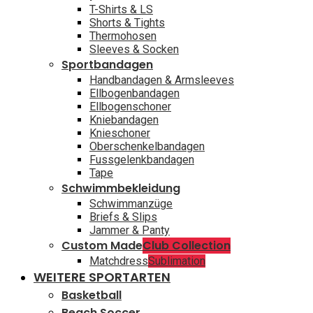
T-Shirts & LS
Shorts & Tights
Thermohosen
Sleeves & Socken
Sportbandagen
Handbandagen & Armsleeves
Ellbogenbandagen
Ellbogenschoner
Kniebandagen
Knieschoner
Oberschenkelbandagen
Fussgelenkbandagen
Tape
Schwimmbekleidung
Schwimmanzüge
Briefs & Slips
Jammer & Panty
Custom Made
Club Collection
Matchdress
Sublimation
WEITERE SPORTARTEN
Basketball
Beach Soccer