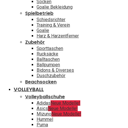
Socken
Goalie Bekleidung
Spielbetrieb
Schiedsrichter
Training & Verein
Goalie
Harz & Harzentferner
Zubehör
Sporttaschen
Rucksäcke
Balltaschen
Ballpumpen
Bidons & Diverses
Duschzubehör
Beachsocken
VOLLEYBALL
Volleyballschuhe
Adidas
Neue Modelle!
Asics
Neue Modelle!
Mizuno
Neue Modelle!
Hummel
Puma