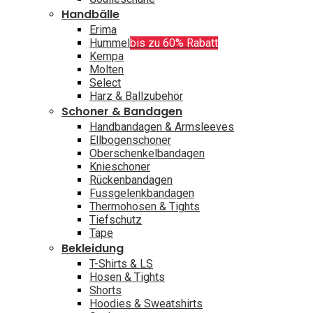
Handbälle
Erima
Hummel
bis zu 60% Rabatt
Kempa
Molten
Select
Harz & Ballzubehör
Schoner & Bandagen
Handbandagen & Armsleeves
Ellbogenschoner
Oberschenkelbandagen
Knieschoner
Rückenbandagen
Fussgelenkbandagen
Thermohosen & Tights
Tiefschutz
Tape
Bekleidung
T-Shirts & LS
Hosen & Tights
Shorts
Hoodies & Sweatshirts