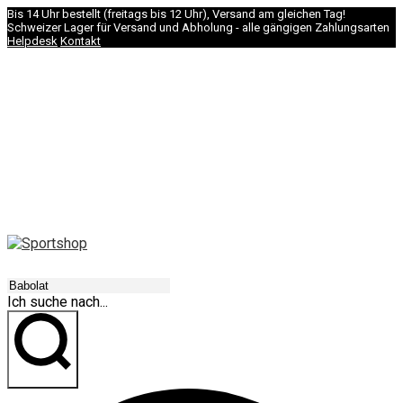
Bis 14 Uhr bestellt (freitags bis 12 Uhr), Versand am gleichen Tag!
Schweizer Lager für Versand und Abholung - alle gängigen Zahlungsarten
Helpdesk
Kontakt
NAVIGATION
Ich suche nach...
los geht's!