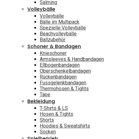
Salming
Volleybälle
Volleybälle
Bälle im Multipack
Spezielle Volleybälle
Beachvolleybälle
Ballzubehör
Schoner & Bandagen
Knieschoner
Armsleeves & Handbandagen
Ellbogenbandagen
Oberschenkelbandagen
Rückenbandagen
Fussgelenkbandagen
Thermohosen & Tights
Tape
Bekleidung
T-Shirts & LS
Hosen & Tights
Shorts
Hoodies & Sweatshirts
Socken
Spielbetrieb