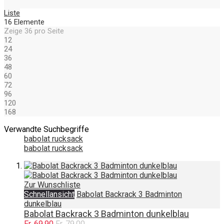
Liste
16
Elemente
Zeige
36
pro Seite
12
24
36
48
60
72
96
120
168
Verwandte Suchbegriffe
babolat rucksack
babolat rucksack
Zur Wunschliste
Schnellansicht
Babolat Backrack 3 Badminton
dunkelblau
Babolat Backrack 3 Badminton dunkelblau
Fr. 69.90
Fr. 79.00