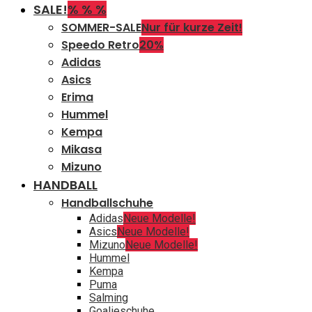
SALE!
% % %
SOMMER-SALE
Nur für kurze Zeit!
Speedo Retro
20%
Adidas
Asics
Erima
Hummel
Kempa
Mikasa
Mizuno
HANDBALL
Handballschuhe
Adidas
Neue Modelle!
Asics
Neue Modelle!
Mizuno
Neue Modelle!
Hummel
Kempa
Puma
Salming
Goalieschuhe