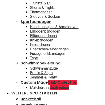
T-Shirts & LS
Shorts & Tights
Thermohosen
Sleeves & Socken
Sportbandagen
Handbandagen & Armsleeves
Ellbogenbandagen
Ellbogenschoner
Kniebandagen
Knieschoner
Oberschenkelbandagen
Fussgelenkbandagen
Tape
Schwimmbekleidung
Schwimmanzüge
Briefs & Slips
Jammer & Panty
Custom Made
Club Collection
Matchdress
Sublimation
WEITERE SPORTARTEN
Basketball
Beach Soccer