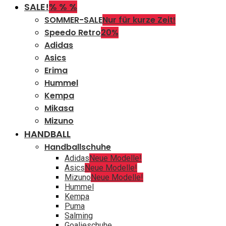
SALE!
% % %
SOMMER-SALE
Nur für kurze Zeit!
Speedo Retro
20%
Adidas
Asics
Erima
Hummel
Kempa
Mikasa
Mizuno
HANDBALL
Handballschuhe
Adidas
Neue Modelle!
Asics
Neue Modelle!
Mizuno
Neue Modelle!
Hummel
Kempa
Puma
Salming
Goalieschuhe