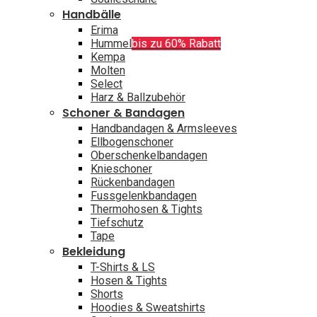
Handbälle
Erima
Hummel
bis zu 60% Rabatt
Kempa
Molten
Select
Harz & Ballzubehör
Schoner & Bandagen
Handbandagen & Armsleeves
Ellbogenschoner
Oberschenkelbandagen
Knieschoner
Rückenbandagen
Fussgelenkbandagen
Thermohosen & Tights
Tiefschutz
Tape
Bekleidung
T-Shirts & LS
Hosen & Tights
Shorts
Hoodies & Sweatshirts