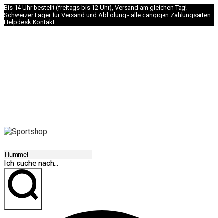
Bis 14 Uhr bestellt (freitags bis 12 Uhr), Versand am gleichen Tag!
Schweizer Lager für Versand und Abholung - alle gängigen Zahlungsarten
Helpdesk
Kontakt
NAVIGATION
Ich suche nach...
los geht's!