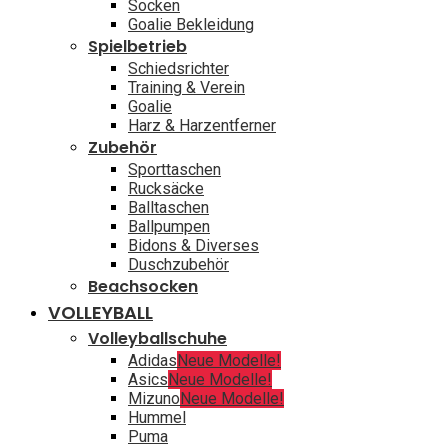
Socken
Goalie Bekleidung
Spielbetrieb
Schiedsrichter
Training & Verein
Goalie
Harz & Harzentferner
Zubehör
Sporttaschen
Rucksäcke
Balltaschen
Ballpumpen
Bidons & Diverses
Duschzubehör
Beachsocken
VOLLEYBALL
Volleyballschuhe
Adidas
Neue Modelle!
Asics
Neue Modelle!
Mizuno
Neue Modelle!
Hummel
Puma