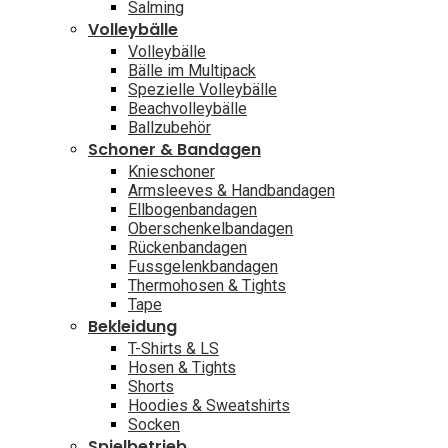
Salming
Volleybälle
Volleybälle
Bälle im Multipack
Spezielle Volleybälle
Beachvolleybälle
Ballzubehör
Schoner & Bandagen
Knieschoner
Armsleeves & Handbandagen
Ellbogenbandagen
Oberschenkelbandagen
Rückenbandagen
Fussgelenkbandagen
Thermohosen & Tights
Tape
Bekleidung
T-Shirts & LS
Hosen & Tights
Shorts
Hoodies & Sweatshirts
Socken
Spielbetrieb