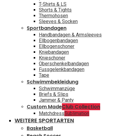
T-Shirts & LS
Shorts & Tights
Thermohosen
Sleeves & Socken
Sportbandagen
Handbandagen & Armsleeves
Ellbogenbandagen
Ellbogenschoner
Kniebandagen
Knieschoner
Oberschenkelbandagen
Fussgelenkbandagen
Tape
Schwimmbekleidung
Schwimmanzüge
Briefs & Slips
Jammer & Panty
Custom Made
Club Collection
Matchdress
Sublimation
WEITERE SPORTARTEN
Basketball
Beach Soccer