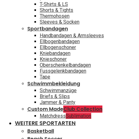
T-Shirts & LS
Shorts & Tights
Thermohosen
Sleeves & Socken
Sportbandagen
Handbandagen & Armsleeves
Ellbogenbandagen
Ellbogenschoner
Kniebandagen
Knieschoner
Oberschenkelbandagen
Fussgelenkbandagen
Tape
Schwimmbekleidung
Schwimmanzüge
Briefs & Slips
Jammer & Panty
Custom Made
Club Collection
Matchdress
Sublimation
WEITERE SPORTARTEN
Basketball
Beach Soccer