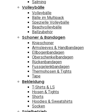
Salming
Volleybälle
Volleybälle
Bälle im Multipack
Spezielle Volleybälle
Beachvolleybälle
Ballzubehör
Schoner & Bandagen
Knieschoner
Armsleeves & Handbandagen
Ellbogenbandagen
Oberschenkelbandagen
Rückenbandagen
Fussgelenkbandagen
Thermohosen & Tights
Tape
Bekleidung
T-Shirts & LS
Hosen & Tights
Shorts
Hoodies & Sweatshirts
Socken
Spielbetrieb