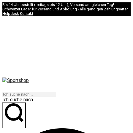
Bis 14 Uhr bestellt (freitags bis 12 Uhr), Versand am gleichen Tag!
Schweizer Lager für Versand und Abholung - alle gängigen Zahlungsarten
Helpdesk
Kontakt
NAVIGATION
Ich suche nach...
los geht's!