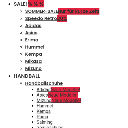
SALE!
% % %
SOMMER-SALE
Nur für kurze Zeit!
Speedo Retro
20%
Adidas
Asics
Erima
Hummel
Kempa
Mikasa
Mizuno
HANDBALL
Handballschuhe
Adidas
Neue Modelle!
Asics
Neue Modelle!
Mizuno
Neue Modelle!
Hummel
Kempa
Puma
Salming
Goalieschuhe