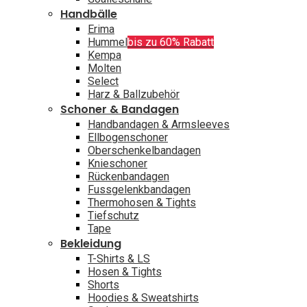
Handbälle
Erima
Hummel
bis zu 60% Rabatt
Kempa
Molten
Select
Harz & Ballzubehör
Schoner & Bandagen
Handbandagen & Armsleeves
Ellbogenschoner
Oberschenkelbandagen
Knieschoner
Rückenbandagen
Fussgelenkbandagen
Thermohosen & Tights
Tiefschutz
Tape
Bekleidung
T-Shirts & LS
Hosen & Tights
Shorts
Hoodies & Sweatshirts