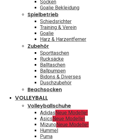
Socken
Goalie Bekleidung
Spielbetrieb
Schiedsrichter
Training & Verein
Goalie
Harz & Harzentferner
Zubehör
Sporttaschen
Rucksäcke
Balltaschen
Ballpumpen
Bidons & Diverses
Duschzubehör
Beachsocken
VOLLEYBALL
Volleyballschuhe
Adidas
Neue Modelle!
Asics
Neue Modelle!
Mizuno
Neue Modelle!
Hummel
Puma